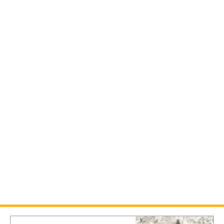
*
ご希望内容をお選び下さい
物件を実際に見たい
間取図が見たい
周辺環境を知りたい
お店に行きたい
最新の空室状況を知りたい
入居に関して相談したい
※複数選択可
*
ご希望の連絡方法をお選び下さい
電話
FAX
メール
いずれも可
※複数選択可