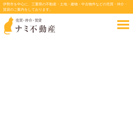
伊勢市を中心に、三重県の不動産・土地・建物・中古物件などの売買・仲介・
賃貸のご案内をしております。
一之木５丁目 通り沿い 更地渡し
・
HOME
・
土地情報
建物情報
・一之木５丁目 通り沿い 更地渡し