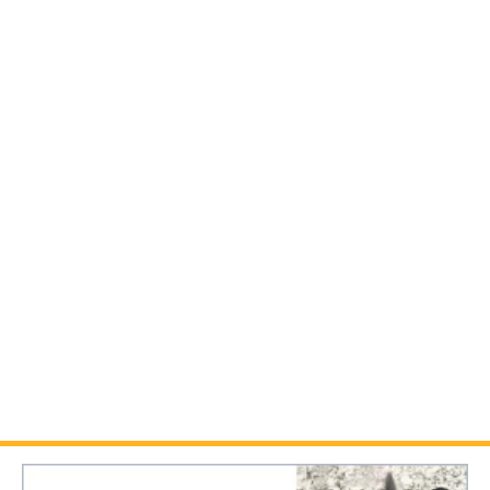
*
ご希望内容をお選び下さい
物件を実際に見たい
間取図が見たい
周辺環境を知りたい
お店に行きたい
最新の空室状況を知りたい
入居に関して相談したい
※複数選択可
*
ご希望の連絡方法をお選び下さい
電話
FAX
メール
いずれも可
※複数選択可