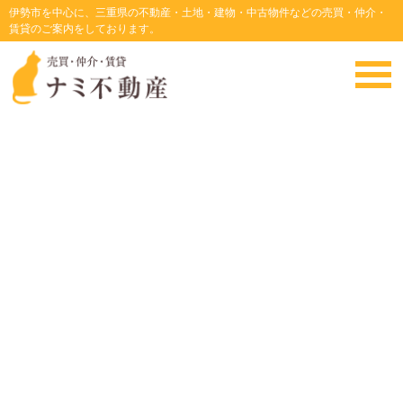
伊勢市を中心に、三重県の不動産・土地・建物・中古物件などの売買・仲介・
賃貸のご案内をしております。
松阪市八重田町
・
HOME
・
土地情報
・松阪市八重田町
物件の価格交渉有りです。