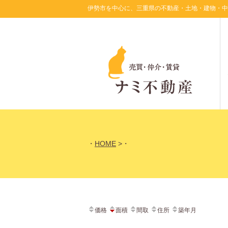
伊勢市を中心に、三重県の不動産・土地・建物・中
ナ
・
HOME
・
価格
面積
間取
住所
築年月