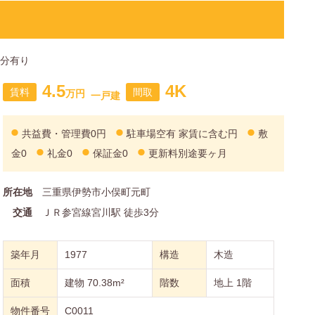
台分有り
4.5
4K
賃料
間取
万円
一戸建
共益費・管理費
0円
駐車場
空有 家賃に含む円
敷
金
0
礼金
0
保証金
0
更新料
別途要ヶ月
所在地
三重県伊勢市小俣町元町
交通
ＪＲ参宮線宮川駅 徒歩3分
築年月
1977
構造
木造
面積
建物 70.38m²
階数
地上 1階
物件番号
C0011