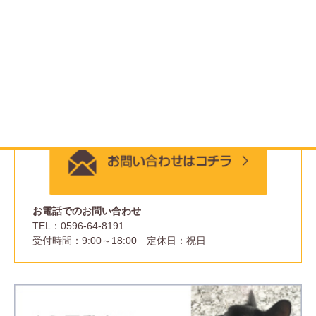
価格
面積
間取
住所
築年月
前のページにもどる
メー
お電話でのお問い合わせ
TEL：0596-64-8191
受付時間：9:00～18:00 定休日：祝日