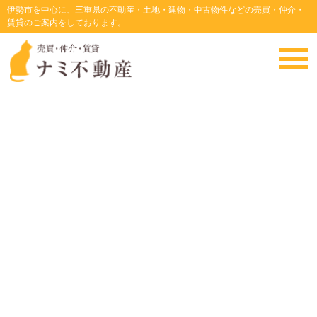
伊勢市を中心に、三重県の不動産・土地・建物・中古物件などの売買・仲介・
賃貸のご案内をしております。
・
HOME
・
価格
面積
間取
住所
築年月
松阪市川井町 月極パーキング