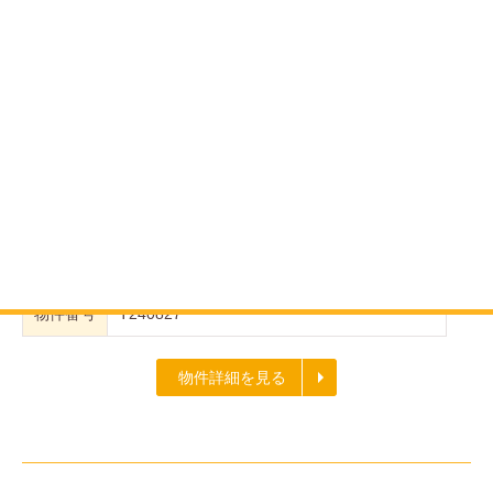
1900
230.30
価格
面積
万円
m²
売地
所在地
三重県伊勢市一之木５丁目
交通
バス(おかげバス「一之木」 停歩約３分)
面積
土地 230.30m²
物件番号
T240827
物件詳細を見る