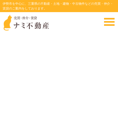
伊勢市を中心に、三重県の不動産・土地・建物・中古物件などの売買・仲介・
賃貸のご案内をしております。
・
HOME
・
価格
面積
間取
住所
築年月
一志中学校近く 南道路・東道路の角地 69.85坪
一志中学校に近い 南道路・東道路の角地