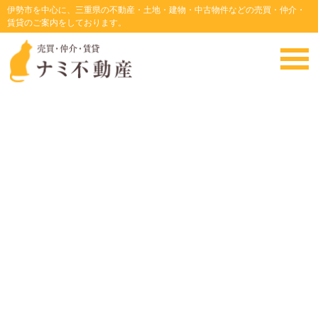
伊勢市を中心に、三重県の不動産・土地・建物・中古物件などの売買・仲介・
賃貸のご案内をしております。
店長ブログはじめました。
・
HOME
・投稿者 : 管理者
NEWS ─ ナミ不動
お知らせ一覧
2021年9月25日
リージョナルVS鈴虫軍団
2021年9月22日
久しぶりのリージョナル